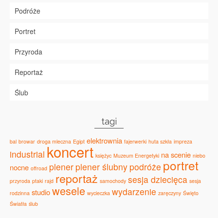
Podróże
Portret
Przyroda
Reportaż
Ślub
tagi
elektrownia
bal
browar
droga mleczna
Egipt
fajerwerki
huta szkła
impreza
koncert
industrial
na scenie
księżyc
Muzeum Energetyki
niebo
portret
plener
plener ślubny
podróże
nocne
offroad
reportaż
sesja dziecięca
przyroda
ptaki
rajd
samochody
sesja
wesele
wydarzenie
studio
rodzinna
wycieczka
zaręczyny
Święto
Światła
ślub