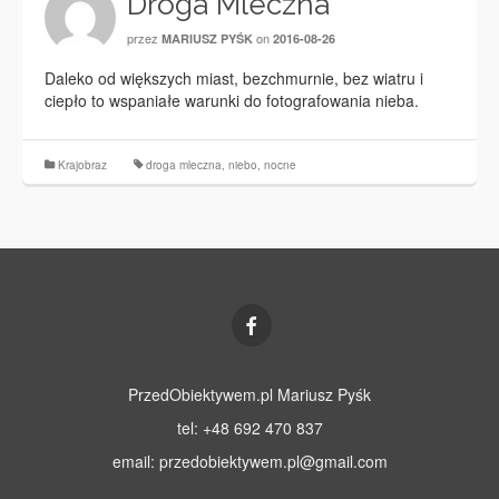
Droga Mleczna
przez
on
MARIUSZ PYŚK
2016-08-26
Daleko od większych miast, bezchmurnie, bez wiatru i
ciepło to wspaniałe warunki do fotografowania nieba.
Krajobraz
droga mleczna
,
niebo
,
nocne
PrzedObiektywem.pl Mariusz Pyśk
tel: +48 692 470 837
email:
przedobiektywem.pl@gmail.com