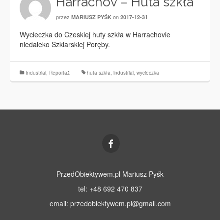
Harrachov – Huta szkła
przez
on
MARIUSZ PYŚK
2017-12-31
Wycieczka do Czeskiej huty szkła w Harrachovie
niedaleko Szklarskiej Poręby.
Industrial
,
Reportaż
huta szkła
,
industrial
,
wycieczka
PrzedObiektywem.pl Mariusz Pyśk
tel: +48 692 470 837
email:
przedobiektywem.pl@gmail.com