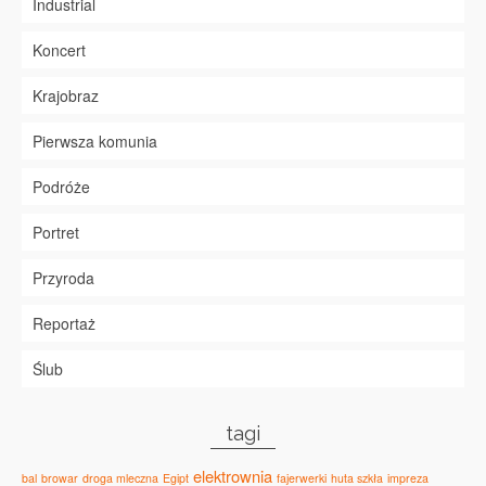
Industrial
Koncert
Krajobraz
Pierwsza komunia
Podróże
Portret
Przyroda
Reportaż
Ślub
tagi
elektrownia
bal
browar
droga mleczna
Egipt
fajerwerki
huta szkła
impreza