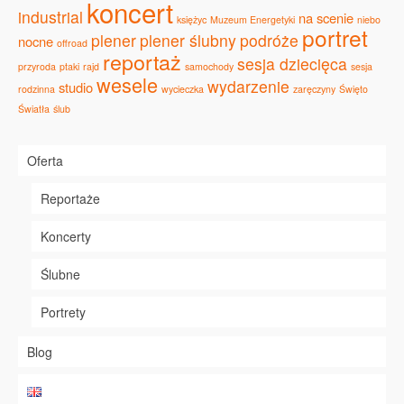
koncert
industrial
na scenie
księżyc
Muzeum Energetyki
niebo
portret
plener
plener ślubny
podróże
nocne
offroad
reportaż
sesja dziecięca
przyroda
ptaki
rajd
samochody
sesja
wesele
wydarzenie
studio
rodzinna
wycieczka
zaręczyny
Święto
Światła
ślub
Oferta
Reportaże
Koncerty
Ślubne
Portrety
Blog