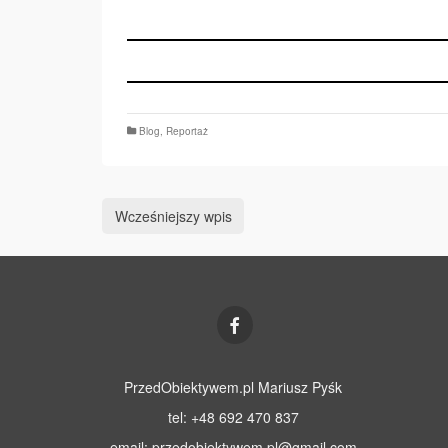
Blog
,
Reportaż
Wcześniejszy wpis
PrzedObiektywem.pl Mariusz Pyśk
tel: +48 692 470 837
email:
przedobiektywem.pl@gmail.com