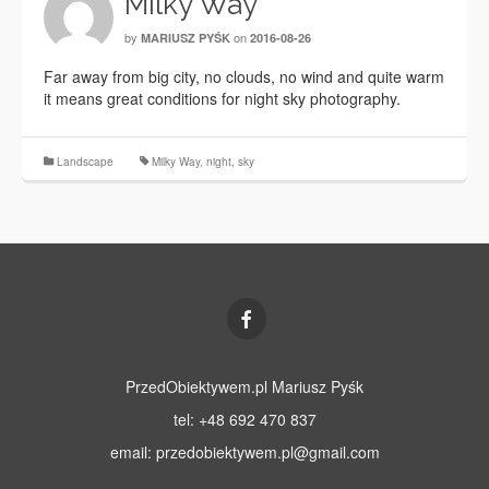
Milky Way
by
on
MARIUSZ PYŚK
2016-08-26
Far away from big city, no clouds, no wind and quite warm
it means great conditions for night sky photography.
Landscape
Milky Way
,
night
,
sky
PrzedObiektywem.pl Mariusz Pyśk
tel: +48 692 470 837
email:
przedobiektywem.pl@gmail.com