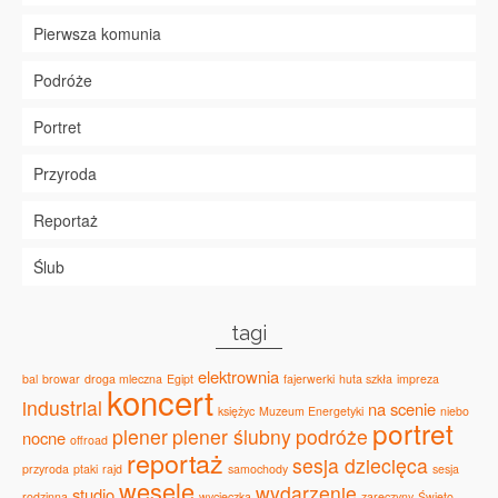
Pierwsza komunia
Podróże
Portret
Przyroda
Reportaż
Ślub
tagi
elektrownia
bal
browar
droga mleczna
Egipt
fajerwerki
huta szkła
impreza
koncert
industrial
na scenie
księżyc
Muzeum Energetyki
niebo
portret
plener
plener ślubny
podróże
nocne
offroad
reportaż
sesja dziecięca
przyroda
ptaki
rajd
samochody
sesja
wesele
wydarzenie
studio
rodzinna
wycieczka
zaręczyny
Święto