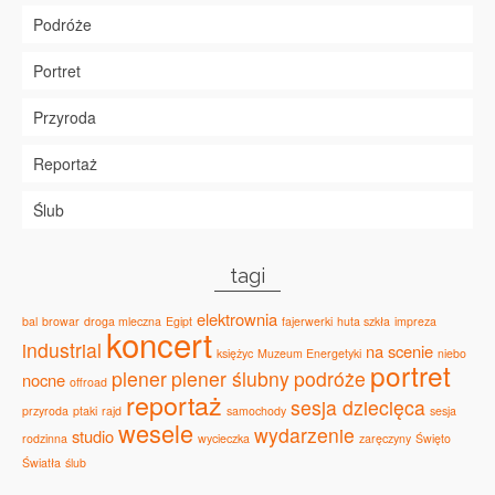
Podróże
Portret
Przyroda
Reportaż
Ślub
tagi
elektrownia
bal
browar
droga mleczna
Egipt
fajerwerki
huta szkła
impreza
koncert
industrial
na scenie
księżyc
Muzeum Energetyki
niebo
portret
plener
plener ślubny
podróże
nocne
offroad
reportaż
sesja dziecięca
przyroda
ptaki
rajd
samochody
sesja
wesele
wydarzenie
studio
rodzinna
wycieczka
zaręczyny
Święto
Światła
ślub