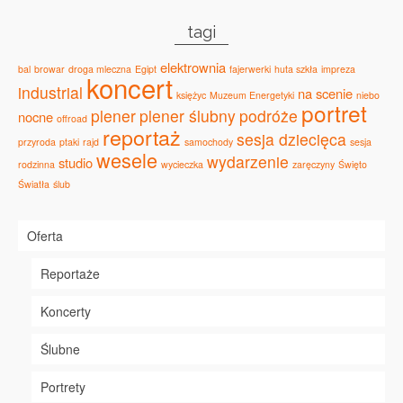
tagi
elektrownia
bal
browar
droga mleczna
Egipt
fajerwerki
huta szkła
impreza
koncert
industrial
na scenie
księżyc
Muzeum Energetyki
niebo
portret
plener
plener ślubny
podróże
nocne
offroad
reportaż
sesja dziecięca
przyroda
ptaki
rajd
samochody
sesja
wesele
wydarzenie
studio
rodzinna
wycieczka
zaręczyny
Święto
Światła
ślub
Oferta
Reportaże
Koncerty
Ślubne
Portrety