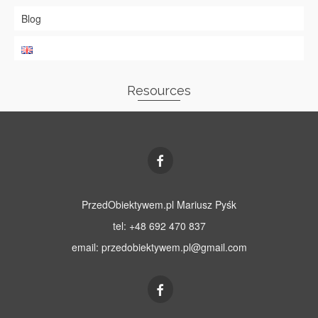
Blog
Resources
PrzedObiektywem.pl Mariusz Pyśk
tel: +48 692 470 837
email:
przedobiektywem.pl@gmail.com