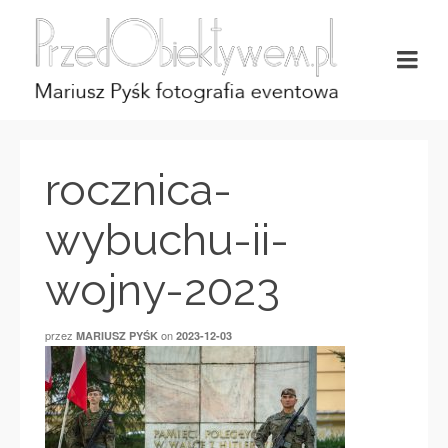
rocznica-
wybuchu-ii-
wojny-2023
przez
on
MARIUSZ PYŚK
2023-12-03