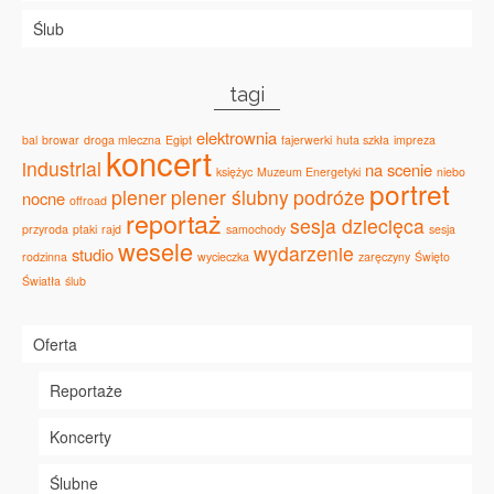
Ślub
tagi
elektrownia
bal
browar
droga mleczna
Egipt
fajerwerki
huta szkła
impreza
koncert
industrial
na scenie
księżyc
Muzeum Energetyki
niebo
portret
plener
plener ślubny
podróże
nocne
offroad
reportaż
sesja dziecięca
przyroda
ptaki
rajd
samochody
sesja
wesele
wydarzenie
studio
rodzinna
wycieczka
zaręczyny
Święto
Światła
ślub
Oferta
Reportaże
Koncerty
Ślubne