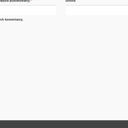
 będzie publikowany)
*
Strona
ych komentarzy.