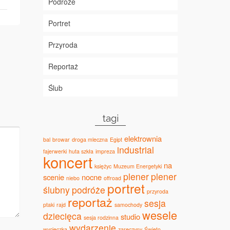
Podróże
Portret
Przyroda
Reportaż
Ślub
tagi
elektrownia
bal
browar
droga mleczna
Egipt
industrial
fajerwerki
huta szkła
impreza
koncert
na
księżyc
Muzeum Energetyki
plener
plener
scenie
nocne
niebo
offroad
portret
ślubny
podróże
przyroda
reportaż
sesja
ptaki
rajd
samochody
wesele
dziecięca
studio
sesja rodzinna
wydarzenie
wycieczka
zaręczyny
Święto