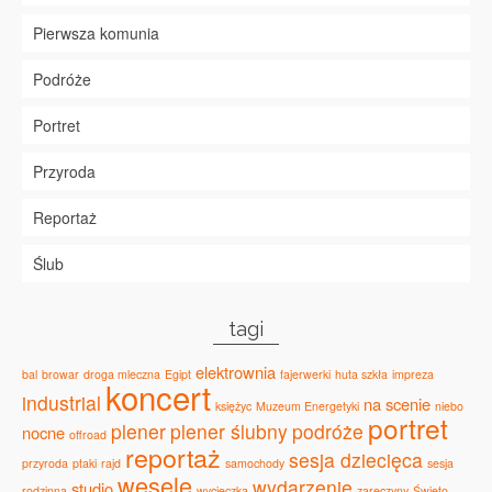
Pierwsza komunia
Podróże
Portret
Przyroda
Reportaż
Ślub
tagi
elektrownia
bal
browar
droga mleczna
Egipt
fajerwerki
huta szkła
impreza
koncert
industrial
na scenie
księżyc
Muzeum Energetyki
niebo
portret
plener
plener ślubny
podróże
nocne
offroad
reportaż
sesja dziecięca
przyroda
ptaki
rajd
samochody
sesja
wesele
wydarzenie
studio
rodzinna
wycieczka
zaręczyny
Święto