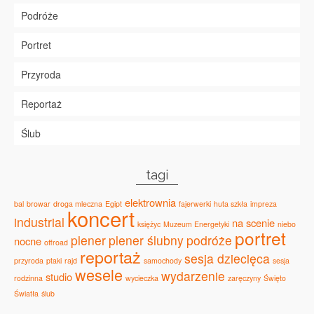
Podróże
Portret
Przyroda
Reportaż
Ślub
tagi
elektrownia
bal
browar
droga mleczna
Egipt
fajerwerki
huta szkła
impreza
koncert
industrial
na scenie
księżyc
Muzeum Energetyki
niebo
portret
plener
plener ślubny
podróże
nocne
offroad
reportaż
sesja dziecięca
przyroda
ptaki
rajd
samochody
sesja
wesele
wydarzenie
studio
rodzinna
wycieczka
zaręczyny
Święto
Światła
ślub