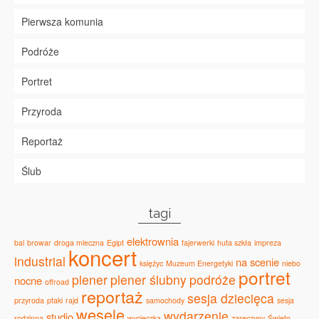
Pierwsza komunia
Podróże
Portret
Przyroda
Reportaż
Ślub
tagi
elektrownia
bal
browar
droga mleczna
Egipt
fajerwerki
huta szkła
impreza
koncert
industrial
na scenie
księżyc
Muzeum Energetyki
niebo
portret
plener
plener ślubny
podróże
nocne
offroad
reportaż
sesja dziecięca
przyroda
ptaki
rajd
samochody
sesja
wesele
wydarzenie
studio
rodzinna
wycieczka
zaręczyny
Święto