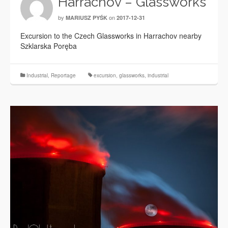
Harrachov – Glassworks
by
on
MARIUSZ PYŚK
2017-12-31
Excursion to the Czech Glassworks in Harrachov nearby
Szklarska Poręba
Industrial
,
Reportage
excursion
,
glassworks
,
industrial