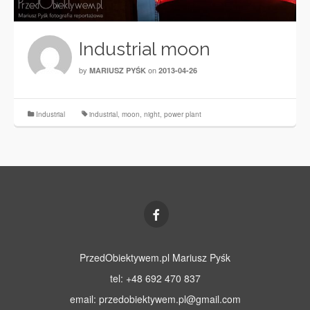
Industrial moon
by
on
MARIUSZ PYŚK
2013-04-26
Industrial
industrial
,
moon
,
night
,
power plant
PrzedObiektywem.pl Mariusz Pyśk
tel: +48 692 470 837
email:
przedobiektywem.pl@gmail.com