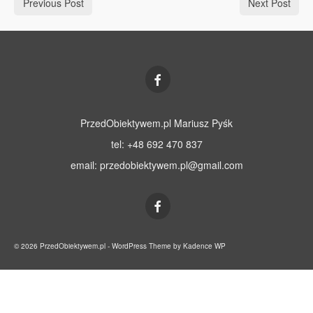
Previous Post
Next Post
PrzedObiektywem.pl Mariusz Pyśk
tel: +48 692 470 837
email:
przedobiektywem.pl@gmail.com
© 2026 PrzedObiektywem.pl - WordPress Theme by
Kadence WP