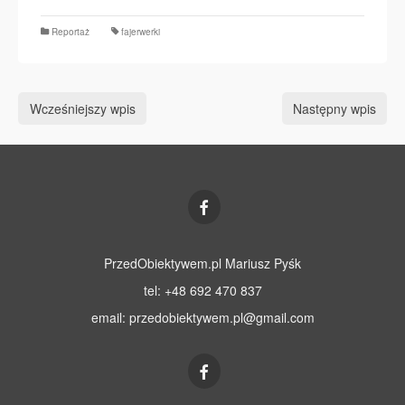
Reportaż
fajerwerki
Wcześniejszy wpis
Następny wpis
PrzedObiektywem.pl Mariusz Pyśk
tel: +48 692 470 837
email:
przedobiektywem.pl@gmail.com