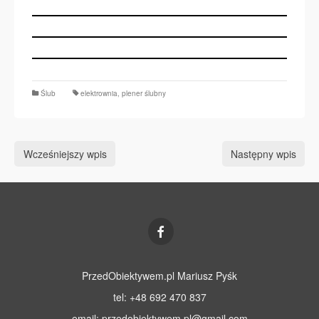
Ślub
elektrownia
,
plener ślubny
Wcześniejszy wpis
Następny wpis
PrzedObiektywem.pl Mariusz Pyśk
tel: +48 692 470 837
email:
przedobiektywem.pl@gmail.com