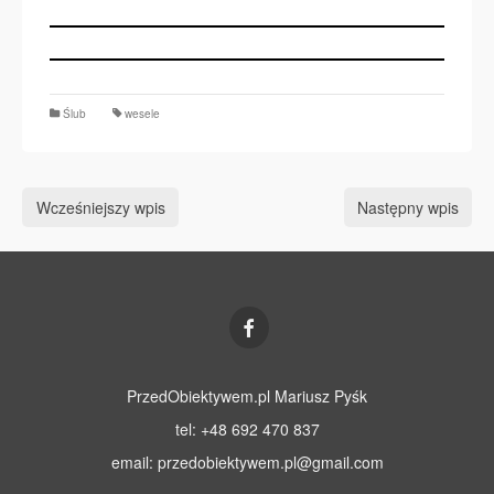
Ślub
wesele
Wcześniejszy wpis
Następny wpis
PrzedObiektywem.pl Mariusz Pyśk
tel: +48 692 470 837
email:
przedobiektywem.pl@gmail.com